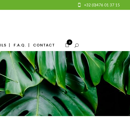
+32 (0)476 01 37 15
0
ILS
F.A.Q.
CONTACT