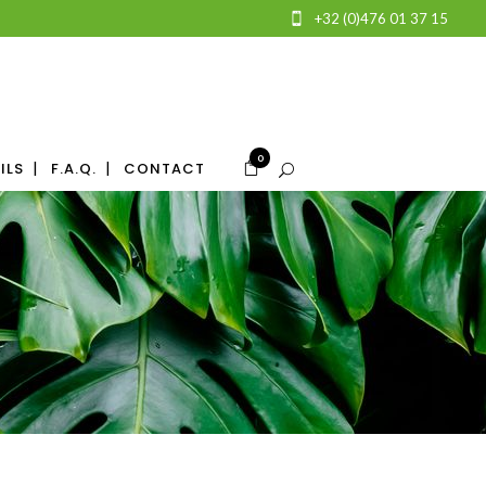
+32 (0)476 01 37 15
0
ILS
F.A.Q.
CONTACT