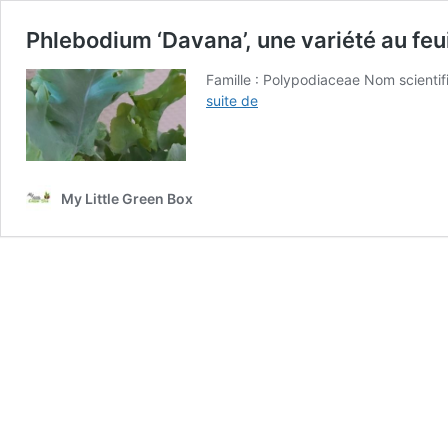
Phlebodium ‘Davana’, une variété au feui
Famille : Polypodiaceae Nom scient
Phlebodium
suite de
‘Davana’,
une
variété
au
My Little Green Box
feuillage
crollé!