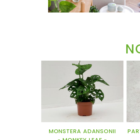
+
N
MONSTERA ADANSONII
PAR
« MONKEY LEAF »