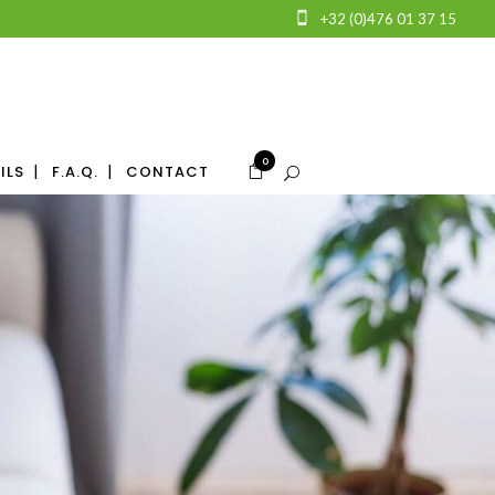
+32 (0)476 01 37 15
0
ILS
F.A.Q.
CONTACT