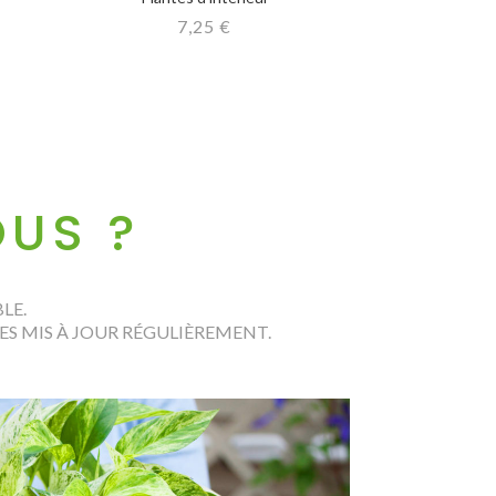
7,25
€
US ?
LE.
S MIS À JOUR RÉGULIÈREMENT.