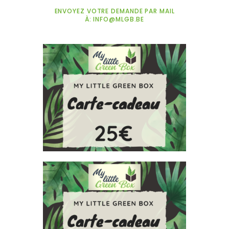
ENVOYEZ VOTRE DEMANDE PAR MAIL
À: INFO@MLGB.BE
CARTE CADEAU 25€
25,00
€
CARTE CADEAU 50€
50,00
€