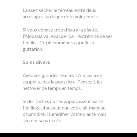
Laissez sécher le terreau entre deux
arrosages au risque de le voir pourrir.
Si vous donnez trop d’eau à la plante,
l’Alocasia va l’évacuer par l’extrémité de ses
feuilles. Ce phénomène s’appelle la
guttation.
Soins divers
Avec ses grandes feuilles, l’Alocasia ne
supporte pas la poussière. Pensez à les
nettoyer de temps en temps.
Si des taches noires apparaissent sur le
feuillage, il se peut que votre air manque
d’humidité. Humidifier votre plante mais
surtout sans excès.