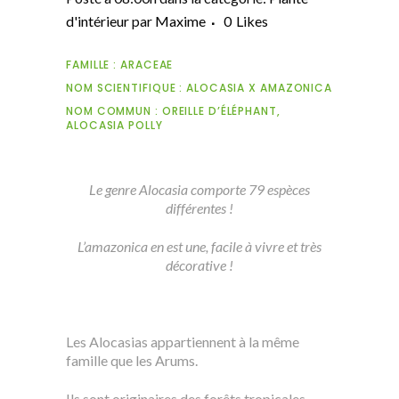
d'intérieur
par
Maxime
0
Likes
FAMILLE : ARACEAE
NOM SCIENTIFIQUE : ALOCASIA X AMAZONICA
NOM COMMUN : OREILLE D’ÉLÉPHANT,
ALOCASIA POLLY
Le genre Alocasia comporte 79 espèces
différentes !
L’amazonica en est une, facile à vivre et très
décorative !
Les Alocasias appartiennent à la même
famille que les Arums.
Ils sont originaires des forêts tropicales