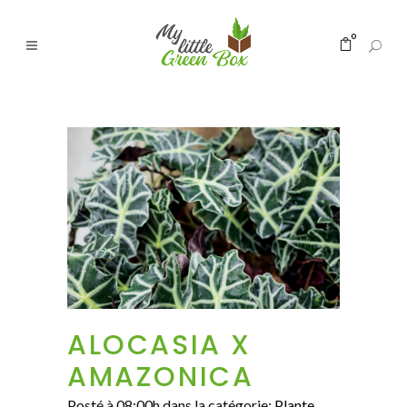
0
ALOCASIA X
AMAZONICA
Posté à 08:00h
dans la catégorie:
Plante