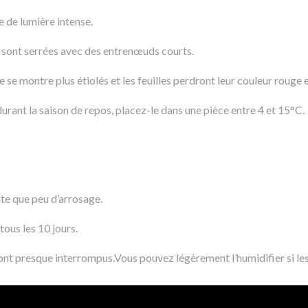
e de lumière intense.
 et sont serrées avec des entrenœuds courts.
se montre plus étiolés et les feuilles perdront leur couleur rouge 
urant la saison de repos, placez-le dans une pièce entre 4 et 15°C.
te que peu d’arrosage.
ous les 10 jours.
sont presque interrompus.Vous pouvez légèrement l’humidifier si les f