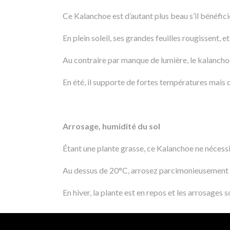
Ce Kalanchoe est d’autant plus beau s’il bénéfici
En plein soleil, ses grandes feuilles rougissent,
Au contraire par manque de lumière, le kalanchoe 
En été, il supporte de fortes températures mais d
Arrosage, humidité du sol
Étant une plante grasse, ce Kalanchoe ne nécessi
Au dessus de 20°C, arrosez parcimonieusement t
En hiver, la plante est en repos et les arrosages 