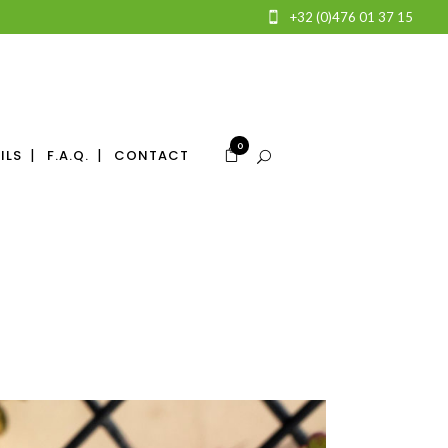
+32 (0)476 01 37 15
0
ILS
F.A.Q.
CONTACT