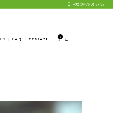
+32 (0)476 01 37 15
0
ILS
F.A.Q.
CONTACT