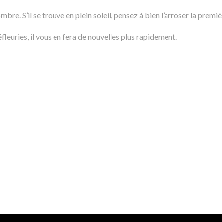
ombre. S’il se trouve en plein soleil, pensez à bien l’arroser la prem
fleuries, il vous en fera de nouvelles plus rapidement.