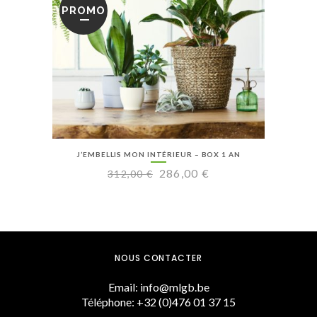
PROMO
J’EMBELLIS MON INTÉRIEUR – BOX 1 AN
Le
Le
286,00
€
312,00
€
prix
prix
initial
actuel
était :
est :
312,00 €.
286,00 €.
NOUS CONTACTER
Email: info@mlgb.be
Téléphone: +32 (0)476 01 37 15