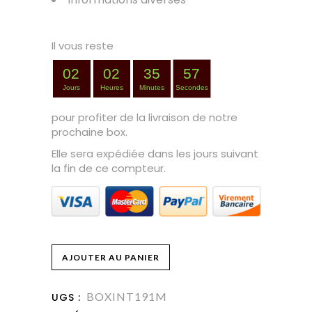
.
Il vous reste
02
02
35
56
Jours
Heures
Minutes
Secondes
pour profiter de la livraison de notre
prochaine box.
Elle sera expédiée dans les jours suivant
la fin de ce compteur.
J'embellis
AJOUTER AU PANIER
mon
BOXINT191M
UGS :
intérieur