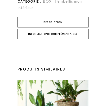
BOX : J'embellis mon
CATÉGORIE :
-
intérieur
Box
DESCRIPTION
1
mois
INFORMATIONS COMPLÉMENTAIRES
quantity
PRODUITS SIMILAIRES