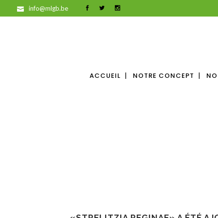
info@mlgb.be
ACCUEIL
NOTRE CONCEPT
NO
«STRELITZIA REGINAE» A ÉTÉ AJ