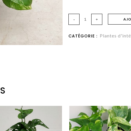
Pothos
AJO
'Marble
Plantes d'inté
CATÉGORIE :
Queen'
quantity
ES