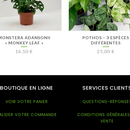
MONSTERA ADANSONII
POTHOS – 3 ESPÈCES
« MONKEY LEAF »
DIFFÉRENTES
16,50
€
25,00
€
BOUTIQUE EN LIGNE
SERVICES CLIENT
VOIR VOTRE PANIER
QUESTIONS-RÉPONSE
ALIDER VOTRE COMMANDE
CONDITIONS GÉNÉRALES
VENTE