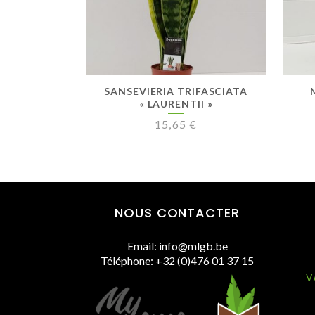
SANSEVIERIA TRIFASCIATA
« LAURENTII »
15,65
€
NOUS CONTACTER
Email: info@mlgb.be
Téléphone: +32 (0)476 01 37 15
V