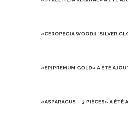
«CEROPEGIA WOODII ‘SILVER GLO
«EPIPREMUM GOLD» A ÉTÉ AJOUT
«ASPARAGUS – 3 PIÈCES» A ÉTÉ 