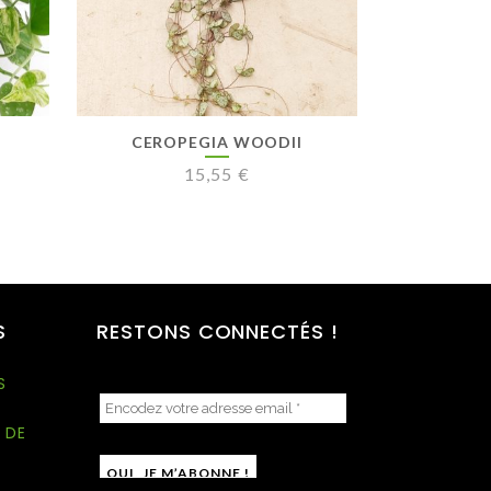
CEROPEGIA WOODII
15,55
€
S
RESTONS CONNECTÉS !
S
 DE