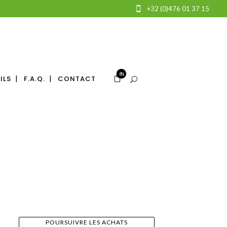
+32 (0)476 01 37 15
81
ILS
F.A.Q.
CONTACT
POURSUIVRE LES ACHATS